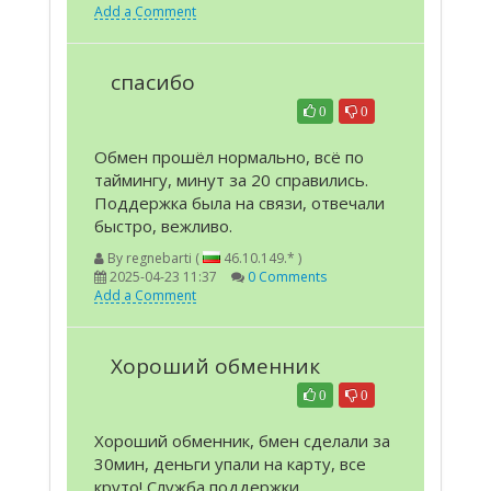
Add a Comment
спасибо
0
0
Обмен прошёл нормально, всё по
таймингу, минут за 20 справились.
Поддержка была на связи, отвечали
быстро, вежливо.
By
regnebarti (
46.10.149.* )
2025-04-23 11:37
0 Comments
Add a Comment
Хороший обменник
0
0
Хороший обменник, бмен сделали за
30мин, деньги упали на карту, все
круто! Служба поддержки