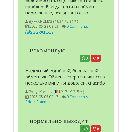
более месяца, еще никогда не было
проблем. Всегда цены на обмен
нормальные, всегда выгодно.
By
FRANZM33 ( 193.176.84.* )
2025-05-28 08:03
0 Comments
Add a Comment
Рекомендую!
0
0
Надежный, удобный, безопасный
обменник. Обмен тезера занял всего
несколько минут. Я доволен, спасибо!
By
IlyaKorolev (
217.19.215.* )
2025-05-05 09:17
0 Comments
Add a Comment
нормально выходит
0
0