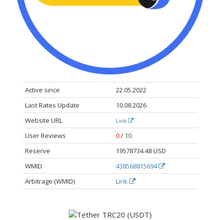
Active since
22.05.2022
Last Rates Update
10.08.2026
Website URL
Link
User Reviews
0
/
10
Reserve
19578734.48 USD
WMID
438568815694
Arbitrage (WMID)
Link