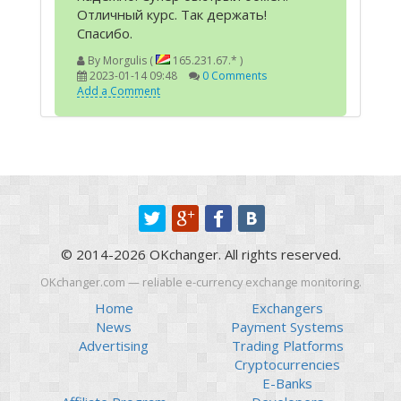
Отличный курс. Так держать!
Спасибо.
By
Morgulis (
165.231.67.* )
2023-01-14 09:48
0 Comments
Add a Comment
© 2014-2026 OKchanger. All rights reserved.
OKchanger.com — reliable e-currency exchange monitoring.
Home
Exchangers
News
Payment Systems
Advertising
Trading Platforms
Cryptocurrencies
E-Banks