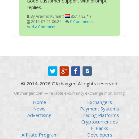
Good Customer Support with prompt
replies.
By
Aravind Kumar (
85.17.82.* )
2015-07-21 06:24
0 Comments
Add a Comment
© 2014-2026 OKchanger. All rights reserved.
OKchanger.com — reliable e-currency exchange monitoring.
Home
Exchangers
News
Payment Systems
Advertising
Trading Platforms
Cryptocurrencies
E-Banks
Affiliate Program
Developers