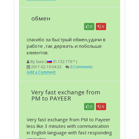
обмен
0
0
спасибо за быстрый обмен,удачи в
работе ,так держать и побольше
клиентов.
By
Saxa (
31.132.179.* )
2017-02-19 04:32
0 Comments
Add a Comment
Very fast exchange from
PM to PAYEER
0
0
Very fast exchange from PM to Payeer
less like 3 minutes with communication
in English language with fast responding