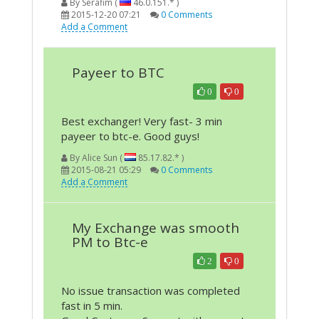
By
Serafim (
46.0.151.* )
2015-12-20 07:21
0 Comments
Add a Comment
Payeer to BTC
0
0
Best exchanger! Very fast- 3 min
payeer to btc-e. Good guys!
By
Alice Sun (
85.17.82.* )
2015-08-21 05:29
0 Comments
Add a Comment
My Exchange was smooth
PM to Btc-e
2
0
No issue transaction was completed
fast in 5 min.