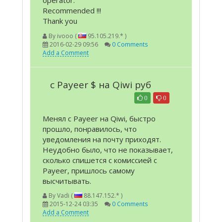
operator.
Recommended !!!
Thank you
By
ivooo (
95.105.219.* )
2016-02-29 09:56
0 Comments
Add a Comment
с Payeer $ на Qiwi руб
0
0
Менял с Payeer на Qiwi, быстро
прошло, понравилось, что
уведомления на почту приходят.
Неудобно было, что не показывает,
сколько спишется с комиссией с
Payeer, пришлось самому
высчитывать.
By
Vadi (
88.147.152.* )
2015-12-24 03:35
0 Comments
Add a Comment